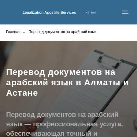
Legalization Apostille Services
KZ
ENG
Главная
→
Перевод документов на арабский язык
ГЛАВНАЯ
О НАС
УСЛУГИ
КОНТАКТЫ
ЦЕНЫ
НОВОСТИ
Перевод документов на
арабский язык
в Алматы и
Астане
Перевод документов на арабский
язык — профессиональная услуга,
обеспечивающая точный и