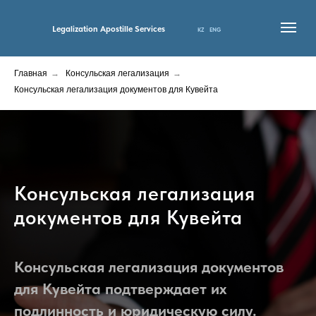
Legalization Apostille Services
KZ
ENG
Главная
→
Консульская легализация
→
ГЛАВНАЯ
О НАС
УСЛУГИ
КОНТАКТЫ
ЦЕНЫ
НОВОСТИ
Консульская легализация документов для Кувейта
Консульская легализация
документов для Кувейта
Консульская легализация документов
для Кувейта подтверждает их
подлинность и юридическую силу.