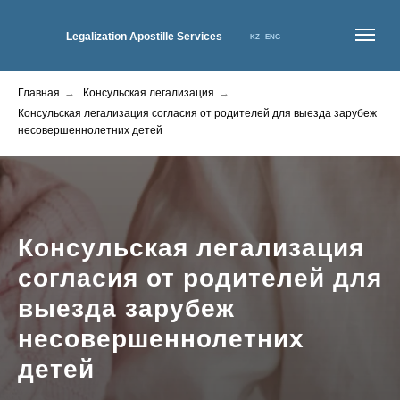
Legalization Apostille Services
KZ
ENG
Главная
→
Консульская легализация
→
ГЛАВНАЯ
О НАС
УСЛУГИ
КОНТАКТЫ
ЦЕНЫ
НОВОСТИ
Консульская легализация согласия от родителей для выезда зарубеж
несовершеннолетних детей
Консульская легализация
согласия от родителей для
выезда зарубеж
несовершеннолетних
детей