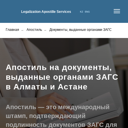
Legalization Apostille Services
KZ
ENG
Главная
→
Апостиль
→
Документы, выданные органами ЗАГС
ГЛАВНАЯ
О НАС
УСЛУГИ
КОНТАКТЫ
ЦЕНЫ
НОВОСТИ
Апостиль на документы,
выданные органами ЗАГС
в Алматы и Астане
Апостиль — это международный
штамп, подтверждающий
подлинность документов ЗАГС для