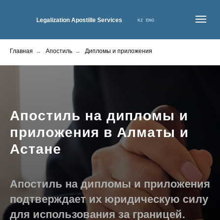
Legalization Apostille Services
KZ
ENG
Главная
→
Апостиль
→
Дипломы и приложения
ГЛАВНАЯ
О НАС
УСЛУГИ
КОНТАКТЫ
ЦЕНЫ
НОВОСТИ
Апостиль на дипломы и
приложения
в Алматы и
Астане
Апостиль на дипломы и приложения
подтверждает их юридическую силу
для использования за границей.